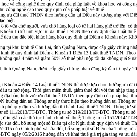
học và công nghệ theo quy định của pháp luật về khoa học và công
u công nghệ cao theo quy định của pháp luật về thuế
ng ưu đãi thuế TNDN theo hướng dẫn tại Điều này tương ứng với Điều 
ặc biệt:
e ô tô vừa chở người, vừa chở hàng loại có từ hai hàng ghế trở lên, có
 Khoản 1 (trừ lĩnh vực ưu đãi thuế TNDN theo quy định của Luật th
thuế tiêu thụ đặc biệt khác hàng hóa quy định tại Điểm a Khoản này: 
uống tại khu kinh tế Chu Lai, tỉnh Quảng Nam, được cấp giấy chứng n
hu kinh tế quy định tại Điểm a Khoản 1 Điều 13 Luật thuế TNDN. Theo
a không quá 4 năm và giảm 50% số thuế phải nộp tối đa không quá 9 n
 Lai, tỉnh Quảng Nam, được cấp giấy chứng nhận đăng ký đầu tư ngày 2
tại Khoản 4 Điều 14 Luật thuế TNDN thì được lựa chọn hưởng ưu đãi th
đầu tư mở rộng. Thời gian miễn thuế, giảm thuế đối với thu nhập tăng
ùng địa bàn, lĩnh vực ưu đãi thuế TNDN theo quy định của pháp luật 
NDN hướng dẫn tại Thông tư này thực hiện theo hướng dẫn tại Thông 
h phủ quy định và hướng dẫn thi hành Luật thuế TNDN; Thông tư số
tư số 111/2013/TT-BTC, Thông tư số 219/2013/TT-BTC, Thông tư số
đơn giản các thủ tục hành chính về thuế; Thông tư số 151/2014/TT-
c sửa đổi, bổ sung một số Điều tại các Nghị định quy định về thuế;
/2015 của Chính phủ và sửa đổi, bổ sung một số Điều của Thông tư
TC ngày 05/2/2016 hướng dẫn về khai thuế giá trị gia tăng và ưu đ