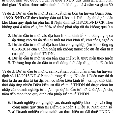
tư thuộc lĩnh vực được ưu đãi về thuế TNDN quy định tại Điểm b K
thời gian 15 năm, được miễn thuế tối đa không quá 4 năm và giảm 50
Ví dụ 2: Dự án đầu tư mới B sản xuất phân bón tại huyện Quan Sơn,
118/2015/NĐ-CP theo hướng dẫn tại Khoản 1 Điều này thì dự án đầu t
khó khăn quy định tại phụ lục II Nghị định số 118/2015/NĐ-CP. Theo
không quá 4 năm và giảm 50% số thuế phải nộp tối đa không quá 9 n
Dự án đầu tư mới vào địa bàn là khu kinh tế, khu công nghệ c
áp dụng cho dự án đầu tư mới tại khu kinh tế, khu công nghệ 
Dự án đầu tư mới tại địa bàn khu công nghiệp (trừ khu công n
01/10/2014 của Chính phủ) mà không thuộc các dự án đầu tư n
của pháp luật thuế TNDN.
Dự án đầu tư mới tại địa bàn khu chế xuất, thực hiện theo hướ
Trường hợp dự án đầu tư mới đồng thời đáp ứng nhiều Điều k
Ví dụ 3: Dự án đầu tư mới C sản xuất sản phẩm phần mềm tại huyện
định số 118/2015/NĐ-CP theo hướng dẫn tại Khoản 1 Điều này thì d
thời là dự án đầu tư tại địa bàn có Điều kiện kinh tế – xã hội khó 
thời đáp ứng nhiều Điều kiện ưu đãi về thuế TNDN thì được chọn hư
nhập của doanh nghiệp từ thực hiện dự án đầu tư mới C được lựa chọ
năm tiếp theo theo quy định của pháp luật thuế TNDN.
Doanh nghiệp công nghệ cao, doanh nghiệp khoa học và công 
công nghệ quy định tại Điểm đ Khoản 1 Điều 16 Nghị định s
a) Doanh nghiệp công nghệ cao thực hiện ưu đãi thuế TNDN t