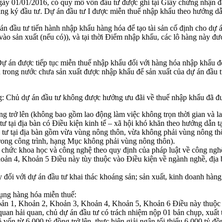
y 01/01/2016, có quy mô vốn đầu tư được ghi tại Giấy chứng nhận đăng
ng ký đầu tư. Dự án đầu tư I được miễn thuế nhập khẩu theo hướng dẫ
 đầu tư tiến hành nhập khẩu hàng hóa để tạo tài sản cố định cho dự án
vào sản xuất (nếu có)), và tại thời Điểm nhập khẩu, các lô hàng này 
 Dự án được tiếp tục miễn thuế nhập khẩu đối với hàng hóa nhập khẩu để
kiện trong nước chưa sản xuất được nhập khẩu để sản xuất của dự án đầ
đồng: Chủ dự án đầu tư không được hưởng ưu đãi về thuế nhập khẩu đã đ
ng trở lên (không bao gồm lao động làm việc không trọn thời gian và l
ư tại địa bàn có Điều kiện kinh tế – xã hội khó khăn theo hướng dẫn t
u tư tại địa bàn gồm vừa vùng nông thôn, vừa không phải vùng nông thôn
trong công trình, hạng Mục không phải vùng nông thôn).
hức khoa học và công nghệ theo quy định của pháp luật về công nghệ
ản 4, Khoản 5 Điều này tùy thuộc vào Điều kiện về ngành nghề, địa 
ối với dự án đầu tư khai thác khoáng sản; sản xuất, kinh doanh hàng hó
dụng hàng hóa miễn thuế:
hoản 1, Khoản 2, Khoản 3, Khoản 4, Khoản 5, Khoản 6 Điều này thuộ
an hải quan, chủ dự án đầu tư có trách nhiệm nộp 01 bản chụp, xuất 
 vốn từ 6.000 tỷ đồng trở lên, thực hiện giải ngân tối thiểu 6.000 tỷ