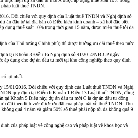
ừ thực hiện dự án đầu tư mới A được áp dụng thuế suất 10% trong
ủa pháp luật thuế TNDN.
/2016. Đối chiếu với quy định của Luật thuế TNDN và Nghị định số
án đầu tư tại địa bàn có Điều kiện kinh doanh – xã hội đặc biệt
p dụng thuế suất 10% trong thời gian 15 năm, được miễn thuế tối đa
t định của Thủ tướng Chính phủ) thì được hưởng ưu đãi thuế theo mức
quy định tại Khoản 3 Điều 16 Nghị định số 91/2014/NĐ-CP ngày
c áp dụng cho dự án đầu tư mới tại khu công nghiệp theo quy định
ó lợi nhất.
ày 15/01/2016. Đối chiếu với quy định của Luật thuế TNDN và Nghị
uế TNDN quy định tại Điểm b Khoản 1 Điều 13 Luật thuế TNDN, đồng
dẫn tại Khoản 5 Điều này, dự án đầu tư mới C là dự án đầu tư đồng
ưu đãi theo lĩnh vực được ưu đãi của pháp luật về thuế TNDN: Thu
đa không quá 4 năm và giảm 50% số thuế phải nộp tối đa không quá 9
ịnh của pháp luật về công nghệ cao và pháp luật về khoa học và