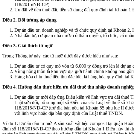
118/2015/NĐ-CP).
Ưu đãi về tiền thuê đất, tiền sử dụng đất quy định tại Khoản 
Điều 2. Đối tượng áp dụng
Dự án đầu tư, doanh nghiệp và tổ chức quy định tại Khoản 2
Nhà đầu tư, cơ quan nhà nước có thẩm quyền, tổ chức, cá nhân 
Điều 3. Giải thích từ ngữ
Trong Thông tư này, các từ ngữ dưới đây được hiểu như sau:
Dự án đầu tư có quy mô vốn từ 6.000 tỷ đồng trở lên là dự án
Vùng nông thôn là khu vực địa giới hành chính không bao gồm
Hàng hóa chịu thuế tiêu thụ đặc biệt là hàng hóa quy định tại K
Điều 4. Hướng dẫn thực hiện ưu đãi thuế thu nhập doanh nghiệ
Dự án đầu tư mới đáp ứng Điều kiện về lĩnh vực ưu đãi thu
Luật sửa đổi, bổ sung một số Điều của các Luật về thuế số 71/
118/2015/NĐ-CP (trừ địa bàn nêu tại Khoản 55 phụ lục II đư
với lĩnh vực hoặc địa bàn quy định của Luật thuế TNDN.
Ví dụ 1: Dự án đầu tư mới A sản xuất vật liệu composit tại quận Ho
định số 118/2015/NĐ-CP theo hướng dẫn tại Khoản 1 Điều này thì dự