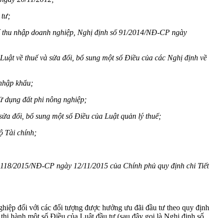
 tư;
ế thu nhập doanh nghiệp, Nghị định số 91/2014/NĐ-CP ngày
 Luật về thuế và sửa đổi, bổ sung một số
Điều của các Nghị định về
 nhập khẩu;
 dụng đất phi nông nghiệp;
sửa đổi, bổ
sung một số Điều của Luật quản lý thuế;
ộ Tài chí
nh;
số 118/2015/NĐ-CP ngày 12/11/2015 của Chí
nh phủ quy định chi
Tiết
hiệp đối với các đối tượng được hưởng ưu đãi đầu tư theo quy định
i hành một số Điều của Luật đầu tư (sau đây gọi là Nghị định số