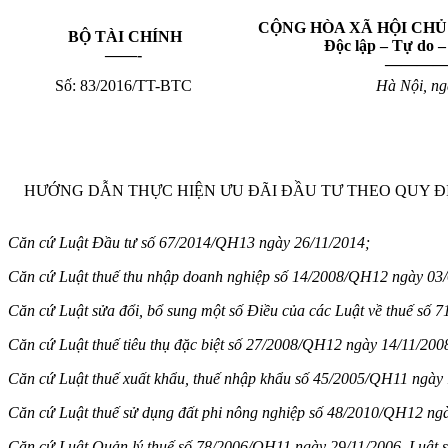
CỘNG HÒA XÃ HỘI CHỦ
BỘ TÀI CHÍNH
Độc lập – Tự do 
——-
———
Số: 83/2016/TT-BTC
Hà Nội, ng
HƯỚNG DẪN THỰC HIỆN ƯU ĐÃI ĐẦU TƯ THEO QUY ĐỊNH
Căn cứ Luật Đầu tư số
67/2014/QH13 ngày 26/11/2014;
Căn cứ Luật thuế thu nhập doanh nghiệp số
14/2008/QH12 ngày 03/6
Căn cứ Luật sửa đổi, bổ sung một số
Điều của các Luật về thuế số
71
Căn cứ
Luật thuế tiêu thụ đặc biệt số 27/2008/QH12 ngày 14/11/200
Căn cứ Luật thuế xuất khẩu, thuế nhập khẩu số
45/2005/QH11 ngày 
Căn cứ Luật t
huế sử dụng đất phi
nông nghiệp số
48/2010/QH12 ngà
Căn cứ Luật Quản lý
thuế số
78/2006/QH11 ngày 29/11/2006, Luật sử