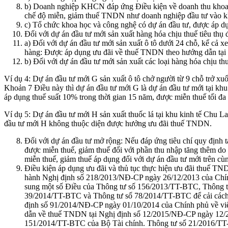
b) Doanh nghiệp KHCN đáp ứng Điều kiện về doanh thu khoa 
chế độ miễn, giảm thuế TNDN như doanh nghiệp đầu tư vào kh
c) Tổ chức khoa học và công nghệ có dự án đầu tư, được áp dụ
Đối với dự án đầu tư mới sản xuất hàng hóa chịu thuế tiêu thụ đ
a) Đối với dự án đầu tư mới sản xuất ô tô dưới 24 chỗ, kể cả x
hàng: Được áp dụng ưu đãi về thuế TNDN theo hướng dẫn tại
b) Đối với dự án đầu tư mới sản xuất các loại hàng hóa chịu 
Ví dụ 4: Dự án đầu tư mới G sản xuất ô tô chở người từ 9 chỗ trở x
Khoản 7 Điều này thì dự án đầu tư mới G là dự án đầu tư mới tại k
áp dụng thuế suất 10% trong thời gian 15 năm, được miễn thuế tối đ
Ví dụ 5: Dự án đầu tư mới H sản xuất thuốc lá tại khu kinh tế Chu
đầu tư mới H không thuộc diện được hưởng ưu đãi thuế TNDN.
Đối với dự án đầu tư mở rộng: Nếu đáp ứng tiêu chí quy định 
được miễn thuế, giảm thuế đối với phần thu nhập tăng thêm do 
miễn thuế, giảm thuế áp dụng đối với dự án đầu tư mới trên c
Điều kiện áp dụng ưu đãi và thủ tục thực hiện ưu đãi thuế T
hành Nghị định số 218/2013/NĐ-CP ngày 26/12/2013 của Chín
sung một số Điều của Thông tư số 156/2013/TT-BTC, Thông 
39/2014/TT-BTC và Thông tư số 78/2014/TT-BTC để cải cách, 
định số 91/2014/NĐ-CP ngày 01/10/2014 của Chính phủ về việ
dẫn về thuế TNDN tại Nghị định số 12/2015/NĐ-CP ngày 12/2
151/2014/TT-BTC của Bộ Tài chính. Thông tư số 21/2016/TT-B