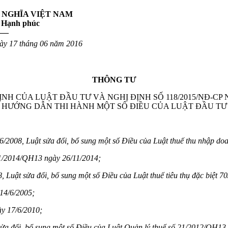
 NGHĨA VIỆT NAM
– Hạnh phúc
——
ày 17
tháng 06
năm 2016
THÔNG TƯ
 CỦA LUẬT ĐẦU TƯ VÀ NGHỊ ĐỊNH SỐ 118/2015/NĐ-CP NG
HƯỚNG DẪN THI HÀNH MỘT SỐ ĐIỀU CỦA LUẬT ĐẦU TƯ
/2008, Luật sửa đổi, bổ sung một số
Điều của Luật thuế thu nhập do
/2014/QH13 ngà
y 26/11/2014;
8, Luật sửa đổi, bổ sung một số
Điều của Luật thuế tiêu thụ đặc biệt 
14/6/2005;
y 17/6/2010;
a đổi, bổ sung một số Điều của Luật Quản lý thuế số
21/2012/QH13 n