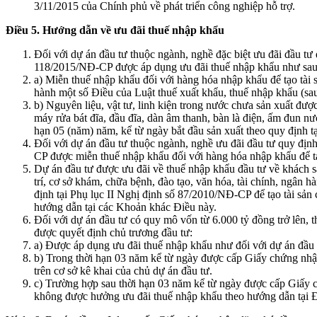
3/11/2015 của Chính phủ về phát triển công nghiệp hỗ trợ.
Điều 5. Hướng dẫn về ưu đãi thuế nhập khẩu
Đối với dự án đầu tư thuộc ngành, nghề đặc biệt ưu đãi đầu tư q
118/2015/NĐ-CP được áp dụng ưu đãi thuế nhập khẩu như sau
a) Miễn thuế nhập khẩu đối với hàng hóa nhập khẩu để tạo tài
hành một số Điều của Luật thuế xuất khẩu, thuế nhập khẩu (sa
b) Nguyên liệu, vật tư, linh kiện trong nước chưa sản xuất được
máy rửa bát đĩa, đầu đĩa, dàn âm thanh, bàn là điện, ấm đun 
hạn 05 (năm) năm, kể từ ngày bắt đầu sản xuất theo quy định
Đối với dự án đầu tư thuộc ngành, nghề ưu đãi đầu tư quy định
CP được miễn thuế nhập khẩu đối với hàng hóa nhập khẩu để t
Dự án đầu tư được ưu đãi về thuế nhập khẩu đầu tư về khách sạn,
trí, cơ sở khám, chữa bệnh, đào tạo, văn hóa, tài chính, ngân 
định tại Phụ lục II Nghị định số 87/2010/NĐ-CP để tạo tài sả
hướng dẫn tại các Khoản khác Điều này.
Đối với dự án đầu tư có quy mô vốn từ 6.000 tỷ đồng trở lên, 
được quyết định chủ trương đầu tư:
a) Được áp dụng ưu đãi thuế nhập khẩu như đối với dự án đầu t
b) Trong thời hạn 03 năm kể từ ngày được cấp Giấy chứng nhận
trên cơ sở kê khai của chủ dự án đầu tư.
c) Trường hợp sau thời hạn 03 năm kể từ ngày được cấp Giấy ch
không được hưởng ưu đãi thuế nhập khẩu theo hướng dẫn tại 