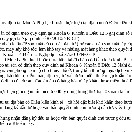
uy định tại Mục A Phụ lục I hoặc thực hiện tại địa bàn có Điều kiện ki
:
 sản cố định theo quy định tại Khoản 6, Khoản 8 Điều 12 Nghị định s
u đây gọi là Nghị định số 87/2010/NĐ-CP).
 nhập khẩu để sản xuất của dự án đầu tư (trừ các dự án sản xuất lắp ráp
nước, máy sấy khô tóc, làm khô tay và những mặt hàng khác theo quyết
 tại Khoản 14 Điều 12 Nghị định số 87/2010/NĐ-CP.
 tại Mục B Phụ lục I hoặc thực hiện tại địa bàn có Điều kiện kinh tế –
ạo tài sản cố định theo quy định tại Khoản 6, Khoản 8 Điều 12 Nghị 
 văn phòng, căn hộ cho thuê, nhà ở, trung tâm thương mại, dịch vụ kỹ th
hàng, bảo hiểm, kiểm toán, dịch vụ tư vấn được miễn thuế nhập khẩu lần
n cố định của dự án. Các dự án có hàng hóa nhập khẩu được miễn thuế 
thực hiện giải ngân tối thiểu 6.000 tỷ đồng trong thời hạn 03 năm kể 
ư tại địa bàn có Điều kiện kinh tế – xã hội đặc biệt khó khăn theo hư
 đăng ký đầu tư hoặc văn bản quyết định chủ trương đầu tư, việc thự
ứng nhận đăng ký đầu tư hoặc văn bản quyết định chủ trương đầu tư mà
Điểm a Khoản này.