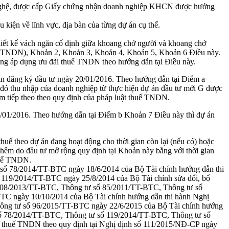
 nghệ, được cấp Giấy chứng nhận doanh nghiệp KHCN được hưởng
kiện về lĩnh vực, địa bàn của từng dự án cụ thể.
 thiết kế vách ngăn cố định giữa khoang chở người và khoang chở
uế TNDN), Khoản 2, Khoản 3, Khoản 4, Khoản 5, Khoản 6 Điều này.
Không áp dụng ưu đãi thuế TNDN theo hướng dẫn tại Điều này.
hận đăng ký đầu tư ngày 20/01/2016. Theo hướng dẫn tại Điểm a
 đó thu nhập của doanh nghiệp từ thực hiện dự án đầu tư mới G được
ăm tiếp theo theo quy định của pháp luật thuế TNDN.
0/01/2016. Theo hướng dẫn tại Điểm b Khoản 7 Điều này thì dự án
uế theo dự án đang hoạt động cho thời gian còn lại (nếu có) hoặc
 thêm do đầu tư mở rộng quy định tại Khoản này bằng với thời gian
thuế TNDN.
tư số 78/2014/TT-BTC ngày 18/6/2014 của Bộ Tài chính hướng dẫn thi
 119/2014/TT-BTC ngày 25/8/2014 của Bộ Tài chính sửa đổi, bổ
 08/2013/TT-BTC, Thông tư số 85/2011/TT-BTC, Thông tư số
BTC ngày 10/10/2014 của Bộ Tài chính hướng dẫn thi hành Nghị
 Thông tư số 96/2015/TT-BTC ngày 22/6/2015 của Bộ Tài chính hướng
 số 78/2014/TT-BTC, Thông tư số 119/2014/TT-BTC, Thông tư số
ãi thuế TNDN theo quy định tại Nghị định số 111/2015/NĐ-CP ngày