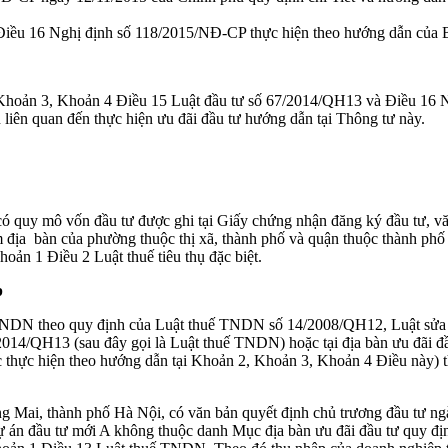
1 Điều 16 Nghị định số 118/2015/NĐ-CP thực hiện theo hướng dẫn của Bộ 
, Khoản 3, Khoản 4 Điều 15 Luật đầu tư số 67/2014/QH13 và Điều 16
liên quan đến thực hiện ưu đãi đầu tư hướng dẫn tại Thông tư này.
 có quy mô vốn đầu tư được ghi tại Giấy chứng nhận đăng ký đầu tư, vă
 địa bàn của phường thuộc thị xã, thành phố và quận thuộc thành ph
hoản 1 Điều 2 Luật thuế tiêu thụ đặc biệt.
p
ế TNDN theo quy định của Luật thuế TNDN số 14/2008/QH12, Luật sửa
2014/QH13 (sau đây gọi là Luật thuế TNDN) hoặc tại địa bàn ưu đãi đầ
ợc thực hiện theo hướng dẫn tại Khoản 2, Khoản 3, Khoản 4 Điều này
àng Mai, thành phố Hà Nội, có văn bản quyết định chủ trương đầu tư 
 án đầu tư mới A không thuộc danh Mục địa bàn ưu đãi đầu tư quy địn