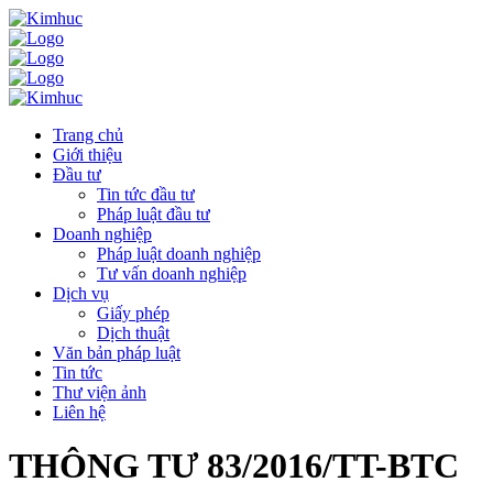
Trang chủ
Giới thiệu
Đầu tư
Tin tức đầu tư
Pháp luật đầu tư
Doanh nghiệp
Pháp luật doanh nghiệp
Tư vấn doanh nghiệp
Dịch vụ
Giấy phép
Dịch thuật
Văn bản pháp luật
Tin tức
Thư viện ảnh
Liên hệ
THÔNG TƯ 83/2016/TT-BTC