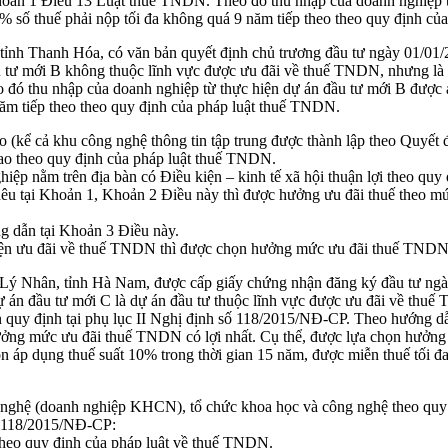
hoản 1 Điều 13 Luật thuế TNDN. Theo đó thu nhập của doanh nghiệp t
% số thuế phải nộp tối đa không quá 9 năm tiếp theo theo quy định c
 tỉnh Thanh Hóa, có văn bản quyết định chủ trương đầu tư ngày 01/01
ư mới B không thuộc lĩnh vực được ưu đãi về thuế TNDN, nhưng là dự 
 đó thu nhập của doanh nghiệp từ thực hiện dự án đầu tư mới B được á
ăm tiếp theo theo quy định của pháp luật thuế TNDN.
ao (kể cả khu công nghệ thông tin tập trung được thành lập theo Quyế
cao theo quy định của pháp luật thuế TNDN.
ghiệp nằm trên địa bàn có Điều kiện – kinh tế xã hội thuận lợi theo 
êu tại Khoản 1, Khoản 2 Điều này thì được hưởng ưu đãi thuế theo mứ
ng dẫn tại Khoản 3 Điều này.
iện ưu đãi về thuế TNDN thì được chọn hưởng mức ưu đãi thuế TNDN c
 Lý Nhân, tỉnh Hà Nam, được cấp giấy chứng nhận đăng ký đầu tư ng
ự án đầu tư mới C là dự án đầu tư thuộc lĩnh vực được ưu đãi về th
khăn quy định tại phụ lục II Nghị định số 118/2015/NĐ-CP. Theo hướng 
ởng mức ưu đãi thuế TNDN có lợi nhất. Cụ thể, được lựa chọn hưởng 
n áp dụng thuế suất 10% trong thời gian 15 năm, được miễn thuế tối 
nghệ (doanh nghiệp KHCN), tổ chức khoa học và công nghệ theo quy đ
ố 118/2015/NĐ-CP:
heo quy định của pháp luật về thuế TNDN.