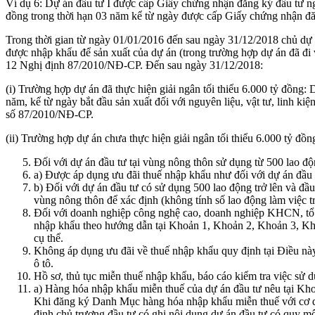
Ví dụ 6: Dự án đầu tư I được cấp Giấy chứng nhận đăng ký đầu tư ngà
đồng trong thời hạn 03 năm kể từ ngày được cấp Giấy chứng nhận đă
Trong thời gian từ ngày 01/01/2016 đến sau ngày 31/12/2018 chủ dự án
được nhập khẩu để sản xuất của dự án (trong trường hợp dự án đã đi 
12 Nghị định 87/2010/NĐ-CP. Đến sau ngày 31/12/2018:
(i) Trường hợp dự án đã thực hiện giải ngân tối thiểu 6.000 tỷ đồng:
năm, kể từ ngày bắt đầu sản xuất đối với nguyên liệu, vật tư, linh 
số 87/2010/NĐ-CP.
(ii) Trường hợp dự án chưa thực hiện giải ngân tối thiểu 6.000 tỷ 
Đối với dự án đầu tư tại vùng nông thôn sử dụng từ 500 lao độ
a) Được áp dụng ưu đãi thuế nhập khẩu như đối với dự án đầu t
b) Đối với dự án đầu tư có sử dụng 500 lao động trở lên và đầ
vùng nông thôn để xác định (không tính số lao động làm việc 
Đối với doanh nghiệp công nghệ cao, doanh nghiệp KHCN, tổ c
nhập khẩu theo hướng dẫn tại Khoản 1, Khoản 2, Khoản 3, Kho
cụ thể.
Không áp dụng ưu đãi về thuế nhập khẩu quy định tại Điều này đ
ô tô.
Hồ sơ, thủ tục miễn thuế nhập khẩu, báo cáo kiểm tra việc sử 
a) Hàng hóa nhập khẩu miễn thuế của dự án đầu tư nêu tại K
Khi đăng ký Danh Mục hàng hóa nhập khẩu miễn thuế với cơ qu
định chủ trương đầu tư có ghi nội dung dự án đầu tư có quy mô